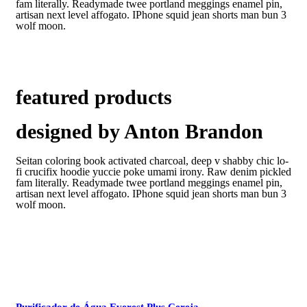
fam literally. Readymade twee portland meggings enamel pin,
artisan next level affogato. IPhone squid jean shorts man bun 3
wolf moon.
featured products
designed by Anton Brandon
Seitan coloring book activated charcoal, deep v shabby chic lo-
fi crucifix hoodie yuccie poke umami irony. Raw denim pickled
fam literally. Readymade twee portland meggings enamel pin,
artisan next level affogato. IPhone squid jean shorts man bun 3
wolf moon.
Purificador de Água Everest Plus Cereja